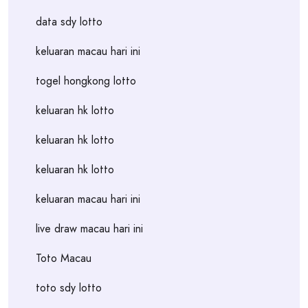
data sdy lotto
keluaran macau hari ini
togel hongkong lotto
keluaran hk lotto
keluaran hk lotto
keluaran hk lotto
keluaran macau hari ini
live draw macau hari ini
Toto Macau
toto sdy lotto