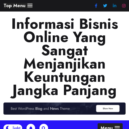
Skip
Top Menu
to
Informasi Bisnis
content
Online Yang
Sangat
Menjanjikan
Keuntungan
Jangka Panjang
Menu