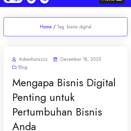
Home
/
Tag:
bisnis digital
Adminhunzzzz
December 18, 2025
Blog
Mengapa Bisnis Digital
Penting untuk
Pertumbuhan Bisnis
Anda