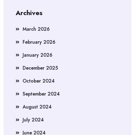
Archives
March 2026
February 2026
January 2026
December 2025
October 2024
September 2024
August 2024
July 2024
June 2024