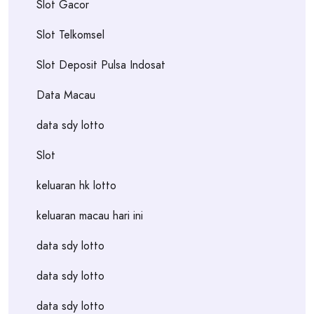
Slot Gacor
Slot Telkomsel
Slot Deposit Pulsa Indosat
Data Macau
data sdy lotto
Slot
keluaran hk lotto
keluaran macau hari ini
data sdy lotto
data sdy lotto
data sdy lotto