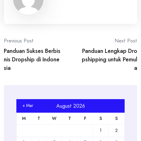
Post
Previous Post
Next Post
Panduan Sukses Berbis
Panduan Lengkap Dro
navigation
nis Dropship di Indone
pshipping untuk Pemul
sia
a
« Mar
August 2026
M
T
W
T
F
S
S
1
2