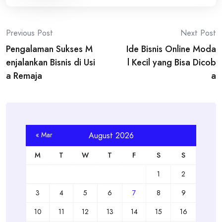
Post
Previous Post
Next Post
Pengalaman Sukses M
Ide Bisnis Online Moda
navigation
enjalankan Bisnis di Usi
l Kecil yang Bisa Dicob
a Remaja
a
« Mar
August 2026
M
T
W
T
F
S
S
1
2
3
4
5
6
7
8
9
10
11
12
13
14
15
16