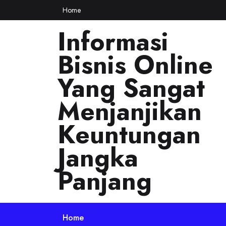
Skip
Home
to
Informasi
content
Bisnis Online
Yang Sangat
Menjanjikan
Keuntungan
Jangka
Panjang
Home