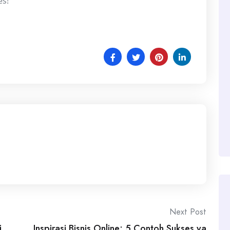
es!
Next Post
i
Inspirasi Bisnis Online: 5 Contoh Sukses ya