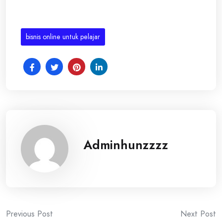
bisnis online untuk pelajar
Adminhunzzzz
Post
Previous Post
Next Post