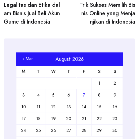
Legalitas dan Etika dal
Trik Sukses Memilih Bis
navigation
am Bisnis Jual Beli Akun
nis Online yang Menja
Game di Indonesia
njikan di Indonesia
« Mar
August 2026
M
T
W
T
F
S
S
1
2
3
4
5
6
7
8
9
10
11
12
13
14
15
16
17
18
19
20
21
22
23
24
25
26
27
28
29
30