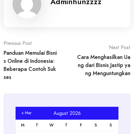
Adminhunzzzz
Post
Previous Post
Next Post
Panduan Memulai Bisni
navigation
Cara Menghasilkan Ua
s Online di Indonesia:
ng dari Bisnis Jastip ya
Beberapa Contoh Suk
ng Menguntungkan
ses
« Mar
August 2026
M
T
W
T
F
S
S