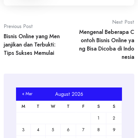
Post
Next Post
Previous Post
Mengenal Beberapa C
navigation
Bisnis Online yang Men
ontoh Bisnis Online ya
janjikan dan Terbukti:
ng Bisa Dicoba di Indo
Tips Sukses Memulai
nesia
« Mar
August 2026
M
T
W
T
F
S
S
1
2
3
4
5
6
7
8
9