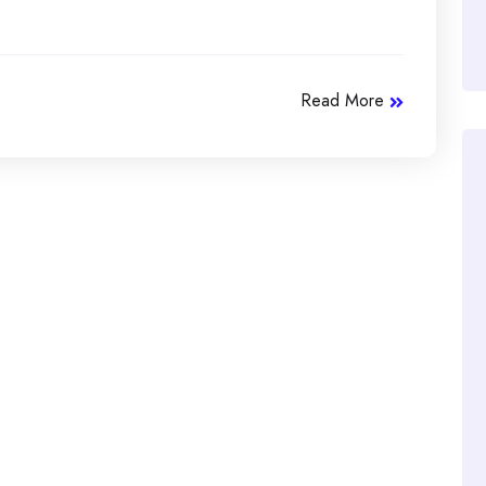
Read More