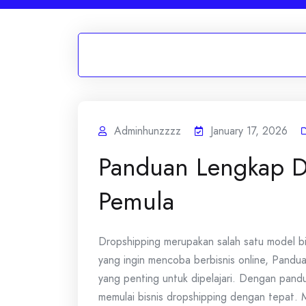
Adminhunzzzz
January 17, 2026
Panduan Lengkap D
Pemula
Dropshipping merupakan salah satu model bis
yang ingin mencoba berbisnis online, Pandu
yang penting untuk dipelajari. Dengan pandu
memulai bisnis dropshipping dengan tepat. M