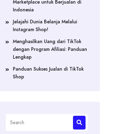
Marketplace untuk Berjualan di
Indonesia
Jelajahi Dunia Belanja Melalui
Instagram Shop!
Menghasilkan Uang dari TikTok
dengan Program Afiliasi: Panduan
Lengkap
Panduan Sukses Jualan di TikTok
Shop
Search
for: