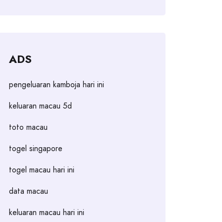
ADS
pengeluaran kamboja hari ini
keluaran macau 5d
toto macau
togel singapore
togel macau hari ini
data macau
keluaran macau hari ini