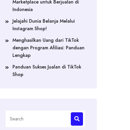
Marketplace untuk Berjualan di
Indonesia
Jelajahi Dunia Belanja Melalui
Instagram Shop!
Menghasilkan Uang dari TikTok
dengan Program Afiliasi: Panduan
Lengkap
Panduan Sukses Jualan di TikTok
Shop
Search
for: