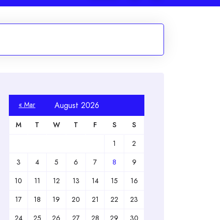
« Mar
August 2026
M
T
W
T
F
S
S
1
2
3
4
5
6
7
8
9
10
11
12
13
14
15
16
17
18
19
20
21
22
23
24
25
26
27
28
29
30