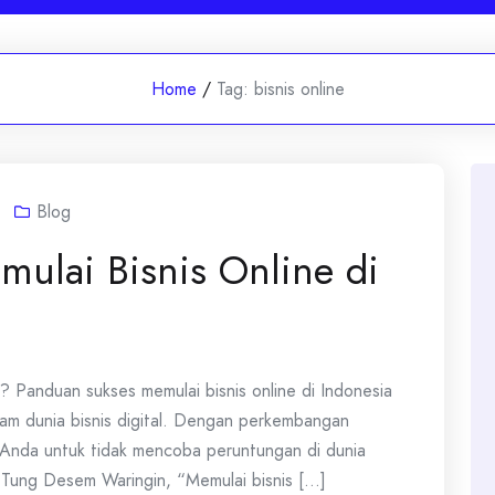
Home
/
Tag:
bisnis online
Blog
ulai Bisnis Online di
a? Panduan sukses memulai bisnis online di Indonesia
m dunia bisnis digital. Dengan perkembangan
i Anda untuk tidak mencoba peruntungan di dunia
 Tung Desem Waringin, “Memulai bisnis [...]