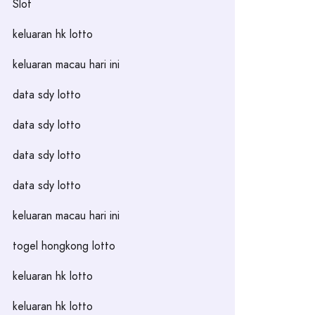
Slot
keluaran hk lotto
keluaran macau hari ini
data sdy lotto
data sdy lotto
data sdy lotto
data sdy lotto
keluaran macau hari ini
togel hongkong lotto
keluaran hk lotto
keluaran hk lotto