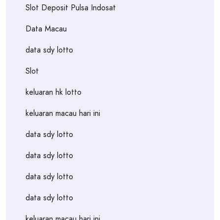
Slot Deposit Pulsa Indosat
Data Macau
data sdy lotto
Slot
keluaran hk lotto
keluaran macau hari ini
data sdy lotto
data sdy lotto
data sdy lotto
data sdy lotto
keluaran macau hari ini