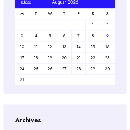
« Mar
August 2026
M
T
W
T
F
S
S
1
2
3
4
5
6
7
8
9
10
11
12
13
14
15
16
17
18
19
20
21
22
23
24
25
26
27
28
29
30
31
Archives