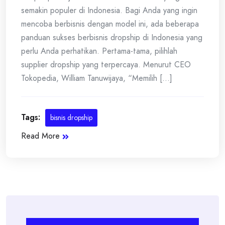
semakin populer di Indonesia. Bagi Anda yang ingin
mencoba berbisnis dengan model ini, ada beberapa
panduan sukses berbisnis dropship di Indonesia yang
perlu Anda perhatikan. Pertama-tama, pilihlah
supplier dropship yang terpercaya. Menurut CEO
Tokopedia, William Tanuwijaya, “Memilih [...]
Tags:
bisnis dropship
Read More